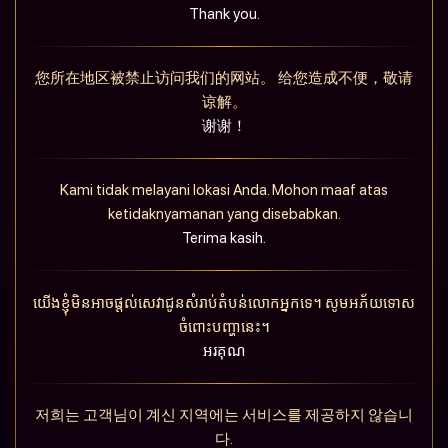
Thank you.
您所在地区被禁止访问我们的网站。 给您造成不便，敬请
谅解。
谢谢！
Kami tidak melayani lokasi Anda. Mohon maaf atas
ketidaknyamanan yang disebabkan.
Terima kasih.
យើងខ្ញុំមិនអាចផ្តល់សេវាជូនសំរាប់តំបន់លោកអ្នកទេ។ សូមអភ័យទោស
ចំពោះបញ្ហានេះ។
អរគុណ
저희는 고객님이 계신 지역에는 서비스를 제공하지 않습니
다.