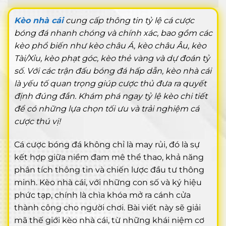
Kèo nhà cái
cung cấp thông tin tỷ lệ cá cược
bóng đá nhanh chóng và chính xác, bao gồm các
kèo phổ biến như kèo châu Á, kèo châu Âu, kèo
Tài/Xỉu, kèo phạt góc, kèo thẻ vàng và dự đoán tỷ
số. Với các trận đấu bóng đá hấp dẫn, kèo nhà cái
là yếu tố quan trọng giúp cược thủ đưa ra quyết
định đúng đắn. Khám phá ngay tỷ lệ kèo chi tiết
để có những lựa chọn tối ưu và trải nghiệm cá
cược thú vị!
Cá cược bóng đá không chỉ là may rủi, đó là sự
kết hợp giữa niềm đam mê thể thao, khả năng
phân tích thông tin và chiến lược đầu tư thông
minh. Kèo nhà cái, với những con số và ký hiệu
phức tạp, chính là chìa khóa mở ra cánh cửa
thành công cho người chơi. Bài viết này sẽ giải
mã thế giới kèo nhà cái, từ những khái niệm cơ