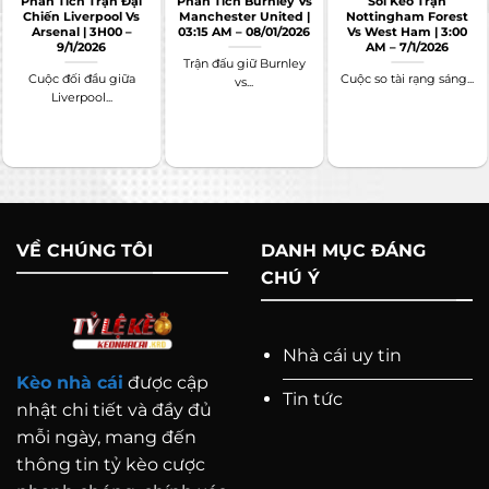
Phân Tích Trận Đại
Phân Tích Burnley Vs
Soi Kèo Trận
tin quý giá về cơ hội thắng của mỗi đội.
Chiến Liverpool Vs
Manchester United |
Nottingham Forest
Arsenal | 3H00 –
03:15 AM – 08/01/2026
Vs West Ham | 3:00
Dự đoán chính xác hơn:
Bằng cách phân tích
9/1/2026
AM – 7/1/2026
Trận đấu giữ Burnley
kèo, bạn có thể đưa ra những dự đoán chính
Cuộc đối đầu giữa
Cuộc so tài rạng sáng...
vs...
Liverpool...
xác hơn về kết quả trận đấu.
Tối ưu hóa chiến lược:
Hiểu cách hoạt động
của kèo nhà cái cho phép bạn điều chỉnh
chiến lược cá cược một cách thông minh.
Phân biệt kèo tốt và kèo “bẫy”:
Kèo quá
VỀ CHÚNG TÔI
DANH MỤC ĐÁNG
thấp hoặc quá cao có thể là dấu hiệu nhà cái
CHÚ Ý
đang cố tình “điều hướng” người chơi.
Nhà cái uy tin
Kèo nhà cái
được cập
Tin tức
nhật chi tiết và đầy đủ
mỗi ngày, mang đến
thông tin tỷ kèo cược