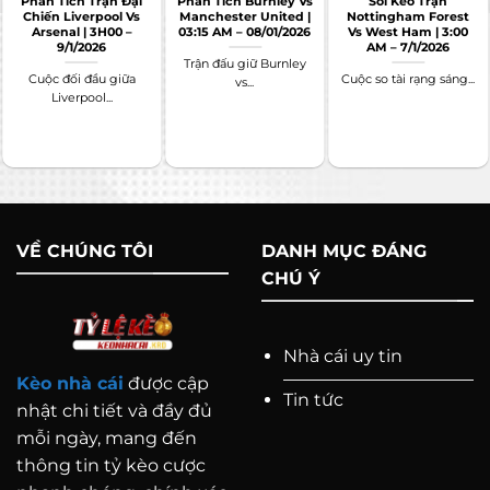
Phân Tích Trận Đại
Phân Tích Burnley Vs
Soi Kèo Trận
tin quý giá về cơ hội thắng của mỗi đội.
Chiến Liverpool Vs
Manchester United |
Nottingham Forest
Arsenal | 3H00 –
03:15 AM – 08/01/2026
Vs West Ham | 3:00
Dự đoán chính xác hơn:
Bằng cách phân tích
9/1/2026
AM – 7/1/2026
Trận đấu giữ Burnley
kèo, bạn có thể đưa ra những dự đoán chính
Cuộc đối đầu giữa
Cuộc so tài rạng sáng...
vs...
Liverpool...
xác hơn về kết quả trận đấu.
Tối ưu hóa chiến lược:
Hiểu cách hoạt động
của kèo nhà cái cho phép bạn điều chỉnh
chiến lược cá cược một cách thông minh.
Phân biệt kèo tốt và kèo “bẫy”:
Kèo quá
VỀ CHÚNG TÔI
DANH MỤC ĐÁNG
thấp hoặc quá cao có thể là dấu hiệu nhà cái
CHÚ Ý
đang cố tình “điều hướng” người chơi.
Nhà cái uy tin
Kèo nhà cái
được cập
Tin tức
nhật chi tiết và đầy đủ
mỗi ngày, mang đến
thông tin tỷ kèo cược