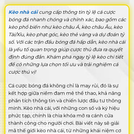
Kèo nhà cái
cung cấp thông tin tỷ lệ cá cược
bóng đá nhanh chóng và chính xác, bao gồm các
kèo phổ biến như kèo châu Á, kèo châu Âu, kèo
Tài/Xỉu, kèo phạt góc, kèo thẻ vàng và dự đoán tỷ
số. Với các trận đấu bóng đá hấp dẫn, kèo nhà cái
là yếu tố quan trọng giúp cược thủ đưa ra quyết
định đúng đắn. Khám phá ngay tỷ lệ kèo chi tiết
để có những lựa chọn tối ưu và trải nghiệm cá
cược thú vị!
Cá cược bóng đá không chỉ là may rủi, đó là sự
kết hợp giữa niềm đam mê thể thao, khả năng
phân tích thông tin và chiến lược đầu tư thông
minh. Kèo nhà cái, với những con số và ký hiệu
phức tạp, chính là chìa khóa mở ra cánh cửa
thành công cho người chơi. Bài viết này sẽ giải
mã thế giới kèo nhà cái, từ những khái niệm cơ