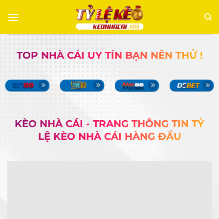
Chuyển
đến
nội
dung
TOP NHÀ CÁI UY TÍN BẠN NÊN THỬ !
KÈO NHÀ CÁI - TRANG THÔNG TIN TỶ
LỆ KÈO NHÀ CÁI HÀNG ĐẦU
Trận Hot
Tất cả giải đấu
TL Malaysia
Sky88
Kèo TT
Xem bóng
Hôm nay
Ngày mai
12/08