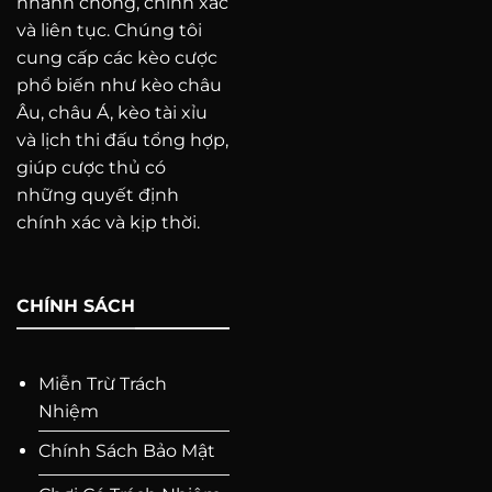
nhanh chóng, chính xác
và liên tục. Chúng tôi
cung cấp các kèo cược
phổ biến như kèo châu
“Điểm Danh” Các Loại Kèo Nhà Cái Phổ
Âu, châu Á, kèo tài xỉu
Biến
và lịch thi đấu tổng hợp,
giúp cược thủ có
Thế giới kèo nhà cái vô cùng đa dạng, nhưng có
những quyết định
ba loại kèo chính mà bạn cần nắm vững:
chính xác và kịp thời.
Kèo Châu Á (Handicap):
Loại kèo phổ biến
nhất, tạo ra sự cân bằng giữa hai đội bằng
CHÍNH SÁCH
cách “gán” một đội chấp đội kia một số bàn
thắng nhất định.
Kèo Châu Âu (1X2):
Đơn giản hơn, chỉ có ba
Miễn Trừ Trách
lựa chọn: đội nhà thắng (1), hòa (X) hoặc đội
Nhiệm
khách thắng (2).
Chính Sách Bảo Mật
Kèo Tài Xỉu (Over/Under):
Dự đoán tổng số