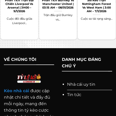
Phân Tích Trận Đại
Phân Tích Burnley Vs
Soi Kèo Trận
tin quý giá về cơ hội thắng của mỗi đội.
Chiến Liverpool Vs
Manchester United |
Nottingham Forest
Arsenal | 3H00 –
03:15 AM – 08/01/2026
Vs West Ham | 3:00
Dự đoán chính xác hơn:
Bằng cách phân tích
9/1/2026
AM – 7/1/2026
Trận đấu giữ Burnley
kèo, bạn có thể đưa ra những dự đoán chính
Cuộc đối đầu giữa
Cuộc so tài rạng sáng...
vs...
Liverpool...
xác hơn về kết quả trận đấu.
Tối ưu hóa chiến lược:
Hiểu cách hoạt động
của kèo nhà cái cho phép bạn điều chỉnh
chiến lược cá cược một cách thông minh.
Phân biệt kèo tốt và kèo “bẫy”:
Kèo quá
VỀ CHÚNG TÔI
DANH MỤC ĐÁNG
thấp hoặc quá cao có thể là dấu hiệu nhà cái
CHÚ Ý
đang cố tình “điều hướng” người chơi.
Nhà cái uy tin
Kèo nhà cái
được cập
Tin tức
nhật chi tiết và đầy đủ
mỗi ngày, mang đến
thông tin tỷ kèo cược