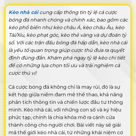
Kèo nhà cái
cung cấp thông tin tỷ lệ cá cược
bóng đá nhanh chóng và chính xác, bao gồm các
kèo phổ biến như kèo châu Á, kèo châu Âu, kèo
Tài/Xỉu, kèo phạt góc, kèo thẻ vàng và dự đoán tỷ
số. Với các trận đấu bóng đá hấp dẫn, kèo nhà cái
là yếu tố quan trọng giúp cược thủ đưa ra quyết
định đúng đắn. Khám phá ngay tỷ lệ kèo chi tiết
để có những lựa chọn tối ưu và trải nghiệm cá
cược thú vị!
Cá cược bóng đá không chỉ là may rủi, đó là sự
kết hợp giữa niềm đam mê thể thao, khả năng
phân tích thông tin và chiến lược đầu tư thông
minh. Kèo nhà cái, với những con số và ký hiệu
phức tạp, chính là chìa khóa mở ra cánh cửa
thành công cho người chơi. Bài viết này sẽ giải
mã thế giới kèo nhà cái, từ những khái niệm cơ