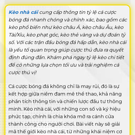
Kèo nhà cái
cung cấp thông tin tỷ lệ cá cược
bóng đá nhanh chóng và chính xác, bao gồm các
kèo phổ biến như kèo châu Á, kèo châu Âu, kèo
Tài/Xỉu, kèo phạt góc, kèo thẻ vàng và dự đoán tỷ
số. Với các trận đấu bóng đá hấp dẫn, kèo nhà cái
là yếu tố quan trọng giúp cược thủ đưa ra quyết
định đúng đắn. Khám phá ngay tỷ lệ kèo chi tiết
để có những lựa chọn tối ưu và trải nghiệm cá
cược thú vị!
Cá cược bóng đá không chỉ là may rủi, đó là sự
kết hợp giữa niềm đam mê thể thao, khả năng
phân tích thông tin và chiến lược đầu tư thông
minh. Kèo nhà cái, với những con số và ký hiệu
phức tạp, chính là chìa khóa mở ra cánh cửa
thành công cho người chơi. Bài viết này sẽ giải
mã thế giới kèo nhà cái, từ những khái niệm cơ