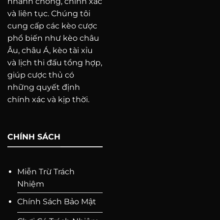
nhanh chóng, chính xác
và liên tục. Chúng tôi
cung cấp các kèo cược
phổ biến như kèo châu
“Điểm Danh” Các Loại Kèo Nhà Cái Phổ
Âu, châu Á, kèo tài xỉu
Biến
và lịch thi đấu tổng hợp,
giúp cược thủ có
Thế giới kèo nhà cái vô cùng đa dạng, nhưng có
những quyết định
ba loại kèo chính mà bạn cần nắm vững:
chính xác và kịp thời.
Kèo Châu Á (Handicap):
Loại kèo phổ biến
nhất, tạo ra sự cân bằng giữa hai đội bằng
CHÍNH SÁCH
cách “gán” một đội chấp đội kia một số bàn
thắng nhất định.
Kèo Châu Âu (1X2):
Đơn giản hơn, chỉ có ba
Miễn Trừ Trách
lựa chọn: đội nhà thắng (1), hòa (X) hoặc đội
Nhiệm
khách thắng (2).
Chính Sách Bảo Mật
Kèo Tài Xỉu (Over/Under):
Dự đoán tổng số