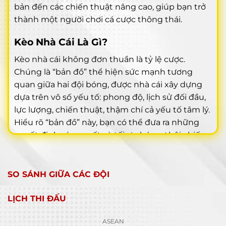
bản đến các chiến thuật nâng cao, giúp bạn trở
thành một người chơi cá cược thông thái.
Kèo Nhà Cái Là Gì?
Kèo nhà cái không đơn thuần là tỷ lệ cược.
Chúng là “bản đồ” thể hiện sức mạnh tương
quan giữa hai đội bóng, được nhà cái xây dựng
dựa trên vô số yếu tố: phong độ, lịch sử đối đầu,
lực lượng, chiến thuật, thậm chí cả yếu tố tâm lý.
Hiểu rõ “bản đồ” này, bạn có thể đưa ra những
quyết định sáng suốt và tối ưu hóa cơ hội chiến
thắng.
Bản Chất Của Tỷ Lệ Cược
SO SÁNH GIỮA CÁC ĐỘI
Kèo nhà cái, hay tỷ lệ cược, là công cụ mà nhà cái
LỊCH THI ĐẤU
sử dụng để cân bằng lượng tiền đặt cược vào hai
cửa đối lập. Tỷ lệ này phản ánh xác suất (theo
ASEAN
đánh giá của nhà cái) về khả năng xảy ra một kết