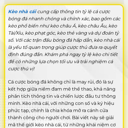
Kèo nhà cái
cung cấp thông tin tỷ lệ cá cược
bóng đá nhanh chóng và chính xác, bao gồm các
kèo phổ biến như kèo châu Á, kèo châu Âu, kèo
Tài/Xỉu, kèo phạt góc, kèo thẻ vàng và dự đoán tỷ
số. Với các trận đấu bóng đá hấp dẫn, kèo nhà cái
là yếu tố quan trọng giúp cược thủ đưa ra quyết
định đúng đắn. Khám phá ngay tỷ lệ kèo chi tiết
để có những lựa chọn tối ưu và trải nghiệm cá
cược thú vị!
Cá cược bóng đá không chỉ là may rủi, đó là sự
kết hợp giữa niềm đam mê thể thao, khả năng
phân tích thông tin và chiến lược đầu tư thông
minh. Kèo nhà cái, với những con số và ký hiệu
phức tạp, chính là chìa khóa mở ra cánh cửa
thành công cho người chơi. Bài viết này sẽ giải
mã thế giới kèo nhà cái, từ những khái niệm cơ