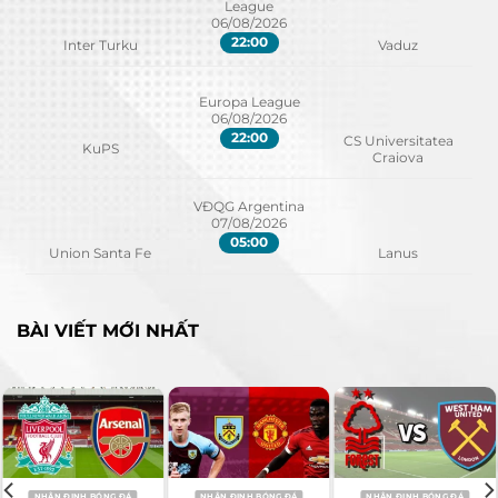
League
quả cụ thể. Do đó, việc phân tích kèo là vô cùng
06/08/2026
22:00
Inter Turku
Vaduz
quan trọng, vì nó cung cấp thông tin chi tiết về
các trận đấu. Các nhà cái sử dụng thuật toán
Europa League
phức tạp, xem xét phong độ cầu thủ, lịch sử đối
06/08/2026
đầu, và các yếu tố khác để đưa ra kèo.
22:00
CS Universitatea
KuPS
Craiova
Sự Đa Dạng Của Kèo Nhà Cái
VĐQG Argentina
Một điều cần lưu ý là không phải nhà cái nào
07/08/2026
05:00
cũng đưa ra kèo giống nhau. Mỗi nhà cái có một
Union Santa Fe
Lanus
“công thức” riêng, dẫn đến sự khác biệt trong tỷ
lệ và loại kèo. Điều này tạo ra cơ hội cho người
BÀI VIẾT MỚI NHẤT
chơi so sánh, tìm kiếm những kèo “ngon ăn” và
tối đa hóa lợi nhuận.
Vì Sao Kèo Nhà Cái Lại Quan Trọng?
Thông tin giá trị:
Kèo nhà cái không chỉ là
những con số vô tri. Chúng cung cấp thông
NHẬN ĐỊNH BÓNG ĐÁ
NHẬN ĐỊNH BÓNG ĐÁ
NHẬN ĐỊNH BÓNG ĐÁ