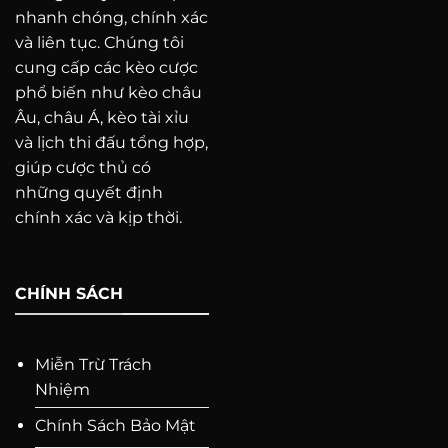
nhanh chóng, chính xác
và liên tục. Chúng tôi
cung cấp các kèo cược
phổ biến như kèo châu
“Điểm Danh” Các Loại Kèo Nhà Cái Phổ
Âu, châu Á, kèo tài xỉu
Biến
và lịch thi đấu tổng hợp,
Thế giới kèo nhà cái vô cùng đa dạng, nhưng có
giúp cược thủ có
ba loại kèo chính mà bạn cần nắm vững:
những quyết định
chính xác và kịp thời.
Kèo Châu Á (Handicap):
Loại kèo phổ biến
nhất, tạo ra sự cân bằng giữa hai đội bằng
cách “gán” một đội chấp đội kia một số bàn
CHÍNH SÁCH
thắng nhất định.
Kèo Châu Âu (1X2):
Đơn giản hơn, chỉ có ba
lựa chọn: đội nhà thắng (1), hòa (X) hoặc đội
Miễn Trừ Trách
khách thắng (2).
Nhiệm
Kèo Tài Xỉu (Over/Under):
Dự đoán tổng số
Chính Sách Bảo Mật