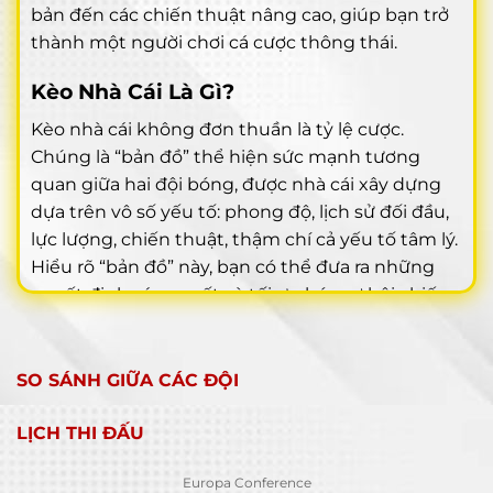
bản đến các chiến thuật nâng cao, giúp bạn trở
thành một người chơi cá cược thông thái.
Kèo Nhà Cái Là Gì?
Kèo nhà cái không đơn thuần là tỷ lệ cược.
Chúng là “bản đồ” thể hiện sức mạnh tương
quan giữa hai đội bóng, được nhà cái xây dựng
dựa trên vô số yếu tố: phong độ, lịch sử đối đầu,
lực lượng, chiến thuật, thậm chí cả yếu tố tâm lý.
Hiểu rõ “bản đồ” này, bạn có thể đưa ra những
quyết định sáng suốt và tối ưu hóa cơ hội chiến
thắng.
Bản Chất Của Tỷ Lệ Cược
SO SÁNH GIỮA CÁC ĐỘI
Kèo nhà cái, hay tỷ lệ cược, là công cụ mà nhà cái
LỊCH THI ĐẤU
sử dụng để cân bằng lượng tiền đặt cược vào hai
cửa đối lập. Tỷ lệ này phản ánh xác suất (theo
Europa Conference
đánh giá của nhà cái) về khả năng xảy ra một kết