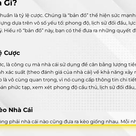
 Gì?
huần là tỷ lệ cược. Chúng là “bản đồ” thể hiện sức mạnh
ựng dựa trên vô số yếu tố: phong độ, lịch sử đối đầu, lực
ý. Hiểu rõ “bản đồ” này, bạn có thể đưa ra những quyết đ
ệ Cược
ược, là công cụ mà nhà cái sử dụng để cân bằng lượng tiề
ánh xác suất (theo đánh giá của nhà cái) về khả năng xảy 
 là vô cùng quan trọng, vì nó cung cấp thông tin chi tiết
án phức tạp, xem xét phong độ cầu thủ, lịch sử đối đầu,
èo Nhà Cái
hông phải nhà cái nào cũng đưa ra kèo giống nhau. Mỗi n
hác biệt trong tỷ lệ và loại kèo. Điều này tạo ra cơ hội c