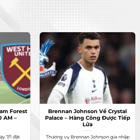
p thông tin quý giá về
ự đoán chính xác hơn về
u chỉnh chiến lược cá
u nhà cái đang cố tình
ham Forest
Brennan Johnson Về Crystal
0 AM –
Palace – Hàng Công Được Tiếp
Lửa
ày 7/1 đặt
Thương vụ Brennan Johnson gia nhập