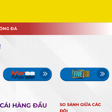
BÓNG ĐÁ
!
 CÁI HÀNG ĐẦU
SO SÁNH GIỮA CÁC
ĐỘI