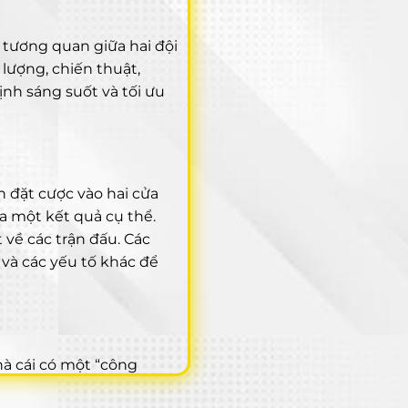
 tương quan giữa hai đội
 lượng, chiến thuật,
ịnh sáng suốt và tối ưu
n đặt cược vào hai cửa
ra một kết quả cụ thể.
 về các trận đấu. Các
 và các yếu tố khác để
hà cái có một “công
ho người chơi so sánh, tìm