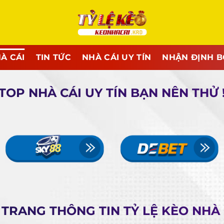
À CÁI
TIN TỨC
NHÀ CÁI UY TÍN
NHẬN ĐỊNH 
TOP NHÀ CÁI UY TÍN BẠN NÊN THỬ 
- TRANG THÔNG TIN TỶ LỆ KÈO NHÀ