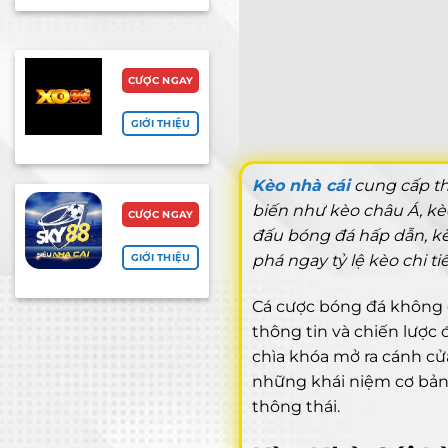
CƯỢC NGAY
GIỚI THIỆU
Kèo nhà cái
cung cấp th
biến như kèo châu Á, kèo
CƯỢC NGAY
đấu bóng đá hấp dẫn, kè
phá ngay tỷ lệ kèo chi ti
GIỚI THIỆU
Cá cược bóng đá không c
thông tin và chiến lược 
chìa khóa mở ra cánh cửa
những khái niệm cơ bản 
thông thái.