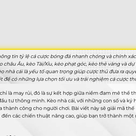
ông tin tỷ lệ cá cược bóng đá nhanh chóng và chính xá
 châu Âu, kèo Tài/Xỉu, kèo phạt góc, kèo thẻ vàng và dự đ
o nhà cái là yếu tố quan trọng giúp cược thủ đưa ra qu
ết để có những lựa chọn tối ưu và trải nghiệm cá cược thú
hỉ là may rủi, đó là sự kết hợp giữa niềm đam mê thể t
đầu tư thông minh. Kèo nhà cái, với những con số và ký h
 thành công cho người chơi. Bài viết này sẽ giải mã thế g
đến các chiến thuật nâng cao, giúp bạn trở thành một 