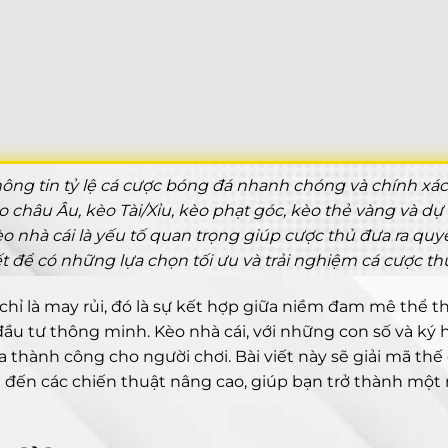
ông tin tỷ lệ cá cược bóng đá nhanh chóng và chính xá
 châu Âu, kèo Tài/Xỉu, kèo phạt góc, kèo thẻ vàng và dự đ
o nhà cái là yếu tố quan trọng giúp cược thủ đưa ra qu
ết để có những lựa chọn tối ưu và trải nghiệm cá cược thú
hỉ là may rủi, đó là sự kết hợp giữa niềm đam mê thể t
đầu tư thông minh. Kèo nhà cái, với những con số và ký h
 thành công cho người chơi. Bài viết này sẽ giải mã thế g
đến các chiến thuật nâng cao, giúp bạn trở thành một 