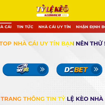
À CÁI
TIN TỨC
NHÀ CÁI UY TÍN
NHẬN ĐỊNH 
TOP NHÀ CÁI UY TÍN BẠN NÊN THỬ 
- TRANG THÔNG TIN TỶ LỆ KÈO NHÀ