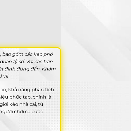
c, bao gồm các kèo phổ
oán tỷ số. Với các trận
yết định đúng đắn. Khám
 vị!
hao, khả năng phân tích
iệu phức tạp, chính là
iới kèo nhà cái, từ
người chơi cá cược