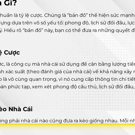
 Gì?
huần là tỷ lệ cược. Chúng là “bản đồ” thể hiện sức mạnh
ựng dựa trên vô số yếu tố: phong độ, lịch sử đối đầu, lực
ý. Hiểu rõ “bản đồ” này, bạn có thể đưa ra những quyết đ
ệ Cược
ược, là công cụ mà nhà cái sử dụng để cân bằng lượng tiề
ánh xác suất (theo đánh giá của nhà cái) về khả năng xảy 
 là vô cùng quan trọng, vì nó cung cấp thông tin chi tiết
án phức tạp, xem xét phong độ cầu thủ, lịch sử đối đầu,
èo Nhà Cái
hông phải nhà cái nào cũng đưa ra kèo giống nhau. Mỗi n
hác biệt trong tỷ lệ và loại kèo. Điều này tạo ra cơ hội c