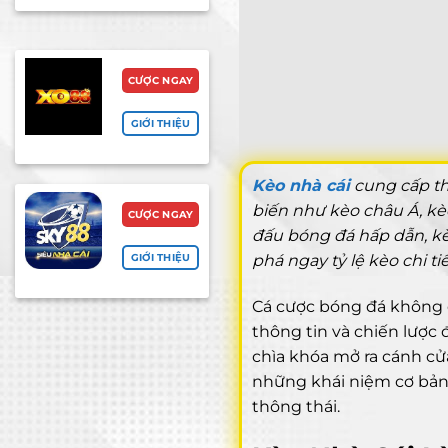
CƯỢC NGAY
GIỚI THIỆU
Kèo nhà cái
cung cấp th
biến như kèo châu Á, kèo
CƯỢC NGAY
đấu bóng đá hấp dẫn, kè
phá ngay tỷ lệ kèo chi ti
GIỚI THIỆU
Cá cược bóng đá không c
thông tin và chiến lược 
chìa khóa mở ra cánh cửa
những khái niệm cơ bản 
thông thái.