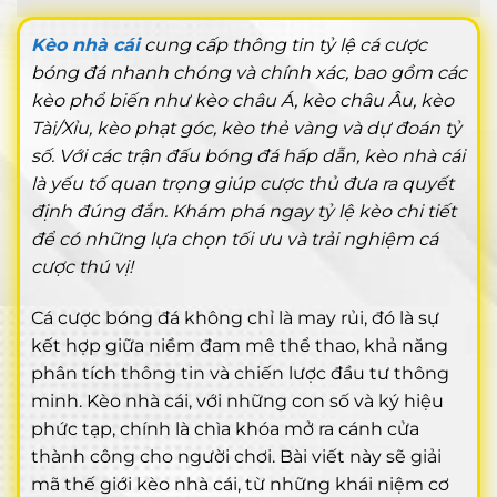
Kèo nhà cái
cung cấp thông tin tỷ lệ cá cược
bóng đá nhanh chóng và chính xác, bao gồm các
kèo phổ biến như kèo châu Á, kèo châu Âu, kèo
Tài/Xỉu, kèo phạt góc, kèo thẻ vàng và dự đoán tỷ
số. Với các trận đấu bóng đá hấp dẫn, kèo nhà cái
là yếu tố quan trọng giúp cược thủ đưa ra quyết
định đúng đắn. Khám phá ngay tỷ lệ kèo chi tiết
để có những lựa chọn tối ưu và trải nghiệm cá
cược thú vị!
Cá cược bóng đá không chỉ là may rủi, đó là sự
kết hợp giữa niềm đam mê thể thao, khả năng
phân tích thông tin và chiến lược đầu tư thông
minh. Kèo nhà cái, với những con số và ký hiệu
phức tạp, chính là chìa khóa mở ra cánh cửa
thành công cho người chơi. Bài viết này sẽ giải
mã thế giới kèo nhà cái, từ những khái niệm cơ