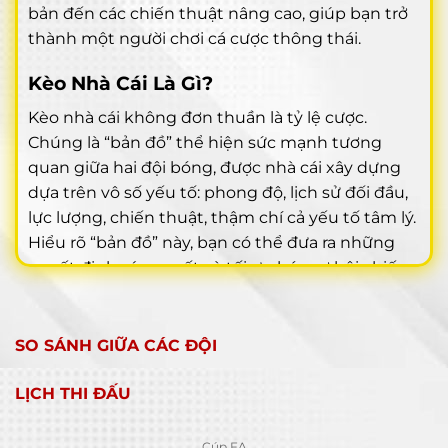
bản đến các chiến thuật nâng cao, giúp bạn trở
thành một người chơi cá cược thông thái.
Kèo Nhà Cái Là Gì?
Kèo nhà cái không đơn thuần là tỷ lệ cược.
Chúng là “bản đồ” thể hiện sức mạnh tương
quan giữa hai đội bóng, được nhà cái xây dựng
dựa trên vô số yếu tố: phong độ, lịch sử đối đầu,
lực lượng, chiến thuật, thậm chí cả yếu tố tâm lý.
Hiểu rõ “bản đồ” này, bạn có thể đưa ra những
quyết định sáng suốt và tối ưu hóa cơ hội chiến
thắng.
Bản Chất Của Tỷ Lệ Cược
SO SÁNH GIỮA CÁC ĐỘI
Kèo nhà cái, hay tỷ lệ cược, là công cụ mà nhà cái
LỊCH THI ĐẤU
sử dụng để cân bằng lượng tiền đặt cược vào hai
cửa đối lập. Tỷ lệ này phản ánh xác suất (theo
đánh giá của nhà cái) về khả năng xảy ra một kết
Cúp FA