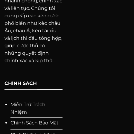
nhanh chóng, chính xác
và liên tục. Chúng tôi
cung cấp các kèo cược
phổ biến như kèo châu
“Điểm Danh” Các Loại Kèo Nhà Cái Phổ
Âu, châu Á, kèo tài xỉu
Biến
và lịch thi đấu tổng hợp,
giúp cược thủ có
Thế giới kèo nhà cái vô cùng đa dạng, nhưng có
những quyết định
ba loại kèo chính mà bạn cần nắm vững:
chính xác và kịp thời.
Kèo Châu Á (Handicap):
Loại kèo phổ biến
nhất, tạo ra sự cân bằng giữa hai đội bằng
CHÍNH SÁCH
cách “gán” một đội chấp đội kia một số bàn
thắng nhất định.
Kèo Châu Âu (1X2):
Đơn giản hơn, chỉ có ba
Miễn Trừ Trách
lựa chọn: đội nhà thắng (1), hòa (X) hoặc đội
Nhiệm
khách thắng (2).
Chính Sách Bảo Mật
Kèo Tài Xỉu (Over/Under):
Dự đoán tổng số