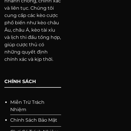
nhanh chóng, chính xác
và liên tục. Chúng tôi
cung cấp các kèo cược
phổ biến như kèo châu
“Điểm Danh” Các Loại Kèo Nhà Cái Phổ
Âu, châu Á, kèo tài xỉu
Biến
và lịch thi đấu tổng hợp,
giúp cược thủ có
Thế giới kèo nhà cái vô cùng đa dạng, nhưng có
những quyết định
ba loại kèo chính mà bạn cần nắm vững:
chính xác và kịp thời.
Kèo Châu Á (Handicap):
Loại kèo phổ biến
nhất, tạo ra sự cân bằng giữa hai đội bằng
CHÍNH SÁCH
cách “gán” một đội chấp đội kia một số bàn
thắng nhất định.
Kèo Châu Âu (1X2):
Đơn giản hơn, chỉ có ba
Miễn Trừ Trách
lựa chọn: đội nhà thắng (1), hòa (X) hoặc đội
Nhiệm
khách thắng (2).
Chính Sách Bảo Mật
Kèo Tài Xỉu (Over/Under):
Dự đoán tổng số