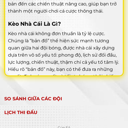
bản đến các chiến thuật nâng cao, giúp bạn trở
thành một người chơi cá cược thông thái.
Kèo Nhà Cái Là Gì?
Kèo nhà cái không đơn thuần là tỷ lệ cược.
Chúng là “bản đồ” thể hiện sức mạnh tương
quan giữa hai đội bóng, được nhà cái xây dựng
dựa trên vô số yếu tố: phong độ, lịch sử đối đầu,
lực lượng, chiến thuật, thậm chí cả yếu tố tâm lý.
Hiểu rõ “bản đồ” này, bạn có thể đưa ra những
quyết định sáng suốt và tối ưu hóa cơ hội chiến
thắng.
Bản Chất Của Tỷ Lệ Cược
SO SÁNH GIỮA CÁC ĐỘI
Kèo nhà cái, hay tỷ lệ cược, là công cụ mà nhà cái
LỊCH THI ĐẤU
sử dụng để cân bằng lượng tiền đặt cược vào hai
cửa đối lập. Tỷ lệ này phản ánh xác suất (theo
đánh giá của nhà cái) về khả năng xảy ra một kết
Cúp FA