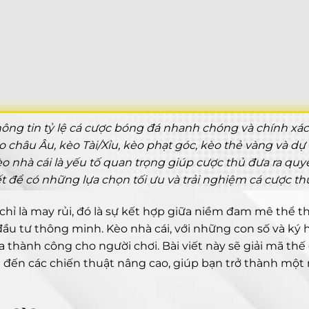
ông tin tỷ lệ cá cược bóng đá nhanh chóng và chính xá
 châu Âu, kèo Tài/Xỉu, kèo phạt góc, kèo thẻ vàng và dự đ
o nhà cái là yếu tố quan trọng giúp cược thủ đưa ra qu
ết để có những lựa chọn tối ưu và trải nghiệm cá cược thú
hỉ là may rủi, đó là sự kết hợp giữa niềm đam mê thể t
đầu tư thông minh. Kèo nhà cái, với những con số và ký h
 thành công cho người chơi. Bài viết này sẽ giải mã thế g
đến các chiến thuật nâng cao, giúp bạn trở thành một 