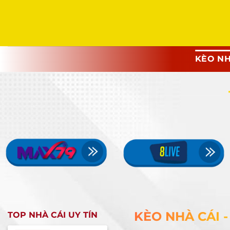
Chuyển
đến
nội
dung
KÈO NH
KÈO NHÀ CÁI 
TOP NHÀ CÁI UY TÍN