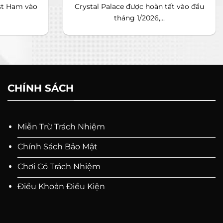
st Ham vào
Crystal Palace được hoàn tất vào đầu
tháng 1/2026,...
CHÍNH SÁCH
Miễn Trừ Trách Nhiệm
Chính Sách Bảo Mật
Chơi Có Trách Nhiệm
Điều Khoản Điều Kiện
ắm vững: