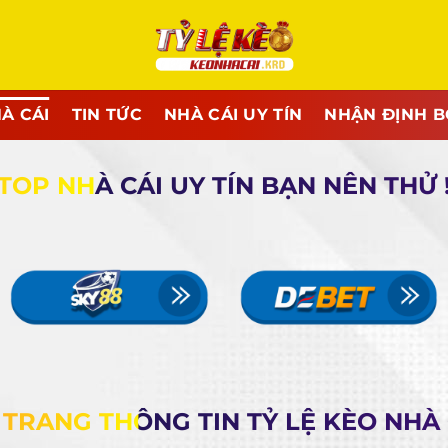
À CÁI
TIN TỨC
NHÀ CÁI UY TÍN
NHẬN ĐỊNH 
TOP NHÀ CÁI UY TÍN BẠN NÊN THỬ 
- TRANG THÔNG TIN TỶ LỆ KÈO NHÀ