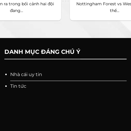
n ra trong bối cảnh hai đội
Nottingham Forest vs We
đang...
thế...
DANH MỤC ĐÁNG CHÚ Ý
Nhà cái uy tin
Tin tức
ác Loại Kèo Nhà Cái Phổ Biến
 cùng đa dạng, nhưng có ba loại kèo chính mà bạn cần n