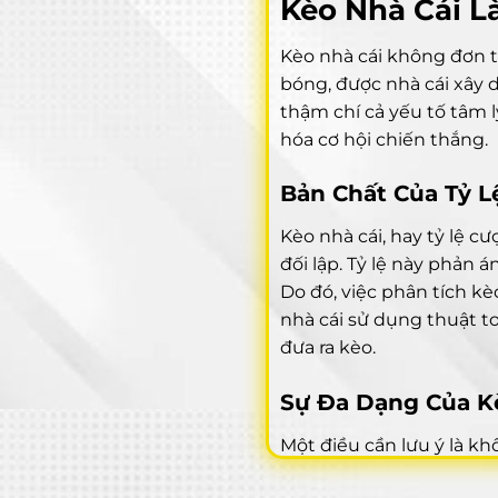
Kèo Nhà Cái Là
Kèo nhà cái không đơn t
bóng, được nhà cái xây d
thậm chí cả yếu tố tâm l
hóa cơ hội chiến thắng.
Bản Chất Của Tỷ L
Kèo nhà cái, hay tỷ lệ c
đối lập. Tỷ lệ này phản 
Do đó, việc phân tích kèo
nhà cái sử dụng thuật to
đưa ra kèo.
Sự Đa Dạng Của K
Một điều cần lưu ý là k
thức” riêng, dẫn đến sự k