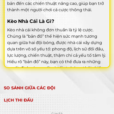
bản đến các chiến thuật nâng cao, giúp bạn trở
thành một người chơi cá cược thông thái.
Kèo Nhà Cái Là Gì?
Kèo nhà cái không đơn thuần là tỷ lệ cược.
Chúng là “bản đồ” thể hiện sức mạnh tương
quan giữa hai đội bóng, được nhà cái xây dựng
dựa trên vô số yếu tố: phong độ, lịch sử đối đầu,
lực lượng, chiến thuật, thậm chí cả yếu tố tâm lý.
Hiểu rõ “bản đồ” này, bạn có thể đưa ra những
quyết định sáng suốt và tối ưu hóa cơ hội chiến
thắng.
Bản Chất Của Tỷ Lệ Cược
SO SÁNH GIỮA CÁC ĐỘI
Kèo nhà cái, hay tỷ lệ cược, là công cụ mà nhà cái
LỊCH THI ĐẤU
sử dụng để cân bằng lượng tiền đặt cược vào hai
cửa đối lập. Tỷ lệ này phản ánh xác suất (theo
đánh giá của nhà cái) về khả năng xảy ra một kết
Cúp FA