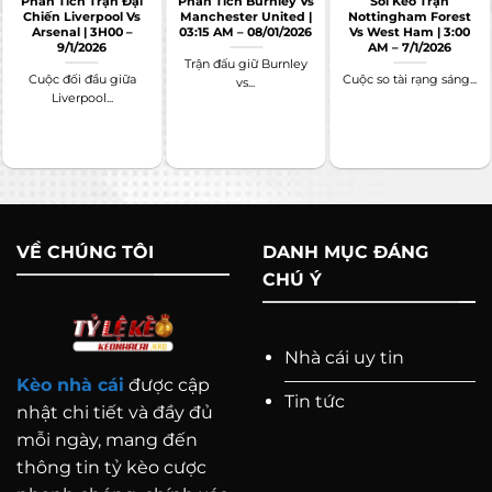
Phân Tích Trận Đại
Phân Tích Burnley Vs
Soi Kèo Trận
tin quý giá về cơ hội thắng của mỗi đội.
Chiến Liverpool Vs
Manchester United |
Nottingham Forest
Arsenal | 3H00 –
03:15 AM – 08/01/2026
Vs West Ham | 3:00
Dự đoán chính xác hơn:
Bằng cách phân tích
9/1/2026
AM – 7/1/2026
Trận đấu giữ Burnley
kèo, bạn có thể đưa ra những dự đoán chính
Cuộc đối đầu giữa
Cuộc so tài rạng sáng...
vs...
Liverpool...
xác hơn về kết quả trận đấu.
Tối ưu hóa chiến lược:
Hiểu cách hoạt động
của kèo nhà cái cho phép bạn điều chỉnh
chiến lược cá cược một cách thông minh.
Phân biệt kèo tốt và kèo “bẫy”:
Kèo quá
VỀ CHÚNG TÔI
DANH MỤC ĐÁNG
thấp hoặc quá cao có thể là dấu hiệu nhà cái
CHÚ Ý
đang cố tình “điều hướng” người chơi.
Nhà cái uy tin
Kèo nhà cái
được cập
Tin tức
nhật chi tiết và đầy đủ
mỗi ngày, mang đến
thông tin tỷ kèo cược