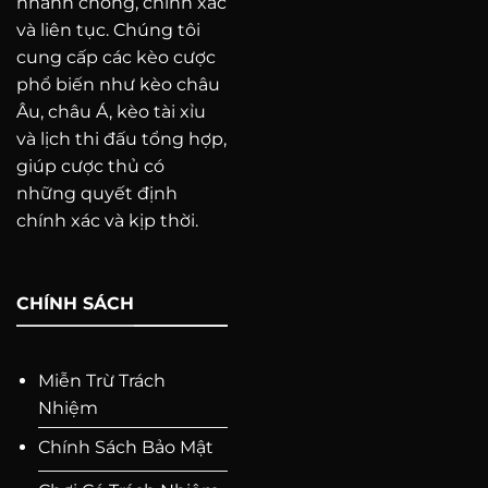
nhanh chóng, chính xác
và liên tục. Chúng tôi
cung cấp các kèo cược
phổ biến như kèo châu
“Điểm Danh” Các Loại Kèo Nhà Cái Phổ
Âu, châu Á, kèo tài xỉu
Biến
và lịch thi đấu tổng hợp,
giúp cược thủ có
Thế giới kèo nhà cái vô cùng đa dạng, nhưng có
những quyết định
ba loại kèo chính mà bạn cần nắm vững:
chính xác và kịp thời.
Kèo Châu Á (Handicap):
Loại kèo phổ biến
nhất, tạo ra sự cân bằng giữa hai đội bằng
CHÍNH SÁCH
cách “gán” một đội chấp đội kia một số bàn
thắng nhất định.
Kèo Châu Âu (1X2):
Đơn giản hơn, chỉ có ba
Miễn Trừ Trách
lựa chọn: đội nhà thắng (1), hòa (X) hoặc đội
Nhiệm
khách thắng (2).
Chính Sách Bảo Mật
Kèo Tài Xỉu (Over/Under):
Dự đoán tổng số