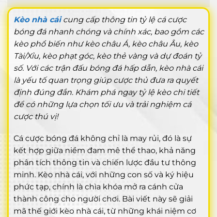
Kèo nhà cái
cung cấp thông tin tỷ lệ cá cược
bóng đá nhanh chóng và chính xác, bao gồm các
kèo phổ biến như kèo châu Á, kèo châu Âu, kèo
Tài/Xỉu, kèo phạt góc, kèo thẻ vàng và dự đoán tỷ
số. Với các trận đấu bóng đá hấp dẫn, kèo nhà cái
là yếu tố quan trọng giúp cược thủ đưa ra quyết
định đúng đắn. Khám phá ngay tỷ lệ kèo chi tiết
để có những lựa chọn tối ưu và trải nghiệm cá
cược thú vị!
Cá cược bóng đá không chỉ là may rủi, đó là sự
kết hợp giữa niềm đam mê thể thao, khả năng
phân tích thông tin và chiến lược đầu tư thông
minh. Kèo nhà cái, với những con số và ký hiệu
phức tạp, chính là chìa khóa mở ra cánh cửa
thành công cho người chơi. Bài viết này sẽ giải
mã thế giới kèo nhà cái, từ những khái niệm cơ