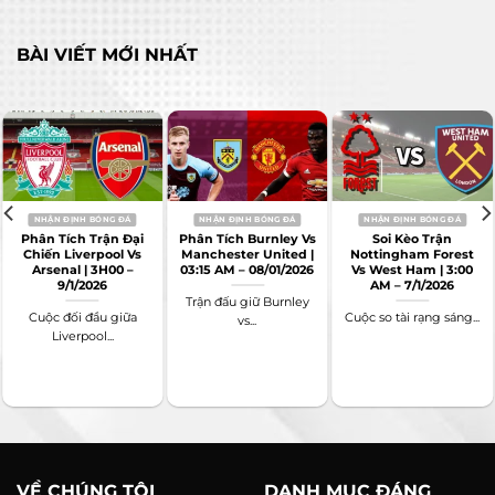
quả cụ thể. Do đó, việc phân tích kèo là vô cùng
quan trọng, vì nó cung cấp thông tin chi tiết về
BÀI VIẾT MỚI NHẤT
các trận đấu. Các nhà cái sử dụng thuật toán
phức tạp, xem xét phong độ cầu thủ, lịch sử đối
đầu, và các yếu tố khác để đưa ra kèo.
Sự Đa Dạng Của Kèo Nhà Cái
Một điều cần lưu ý là không phải nhà cái nào
NHẬN ĐỊNH BÓNG ĐÁ
NHẬN ĐỊNH BÓNG ĐÁ
NHẬN ĐỊNH BÓNG ĐÁ
Phân Tích Trận Đại
Phân Tích Burnley Vs
Soi Kèo Trận
cũng đưa ra kèo giống nhau. Mỗi nhà cái có một
Chiến Liverpool Vs
Manchester United |
Nottingham Forest
Arsenal | 3H00 –
03:15 AM – 08/01/2026
Vs West Ham | 3:00
“công thức” riêng, dẫn đến sự khác biệt trong tỷ
9/1/2026
AM – 7/1/2026
Trận đấu giữ Burnley
lệ và loại kèo. Điều này tạo ra cơ hội cho người
Cuộc đối đầu giữa
Cuộc so tài rạng sáng...
vs...
chơi so sánh, tìm kiếm những kèo “ngon ăn” và
Liverpool...
tối đa hóa lợi nhuận.
Vì Sao Kèo Nhà Cái Lại Quan Trọng?
Thông tin giá trị:
Kèo nhà cái không chỉ là
những con số vô tri. Chúng cung cấp thông
VỀ CHÚNG TÔI
DANH MỤC ĐÁNG