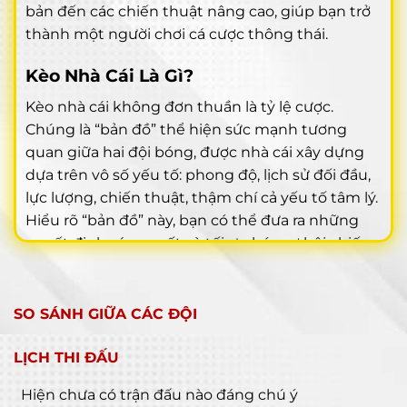
bản đến các chiến thuật nâng cao, giúp bạn trở
thành một người chơi cá cược thông thái.
Kèo Nhà Cái Là Gì?
Kèo nhà cái không đơn thuần là tỷ lệ cược.
Chúng là “bản đồ” thể hiện sức mạnh tương
quan giữa hai đội bóng, được nhà cái xây dựng
dựa trên vô số yếu tố: phong độ, lịch sử đối đầu,
lực lượng, chiến thuật, thậm chí cả yếu tố tâm lý.
Hiểu rõ “bản đồ” này, bạn có thể đưa ra những
quyết định sáng suốt và tối ưu hóa cơ hội chiến
thắng.
Bản Chất Của Tỷ Lệ Cược
SO SÁNH GIỮA CÁC ĐỘI
Kèo nhà cái, hay tỷ lệ cược, là công cụ mà nhà cái
LỊCH THI ĐẤU
sử dụng để cân bằng lượng tiền đặt cược vào hai
cửa đối lập. Tỷ lệ này phản ánh xác suất (theo
Hiện chưa có trận đấu nào đáng chú ý
đánh giá của nhà cái) về khả năng xảy ra một kết